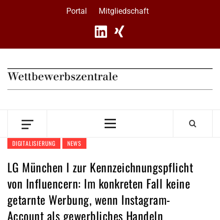
Skip
Portal
Mitgliedschaft
to
content
Primary
Menu
DIGITALISIERUNG
NEWS
LG München I zur Kennzeichnungspflicht
von Influencern: Im konkreten Fall keine
getarnte Werbung, wenn Instagram-
Account als gewerbliches Handeln