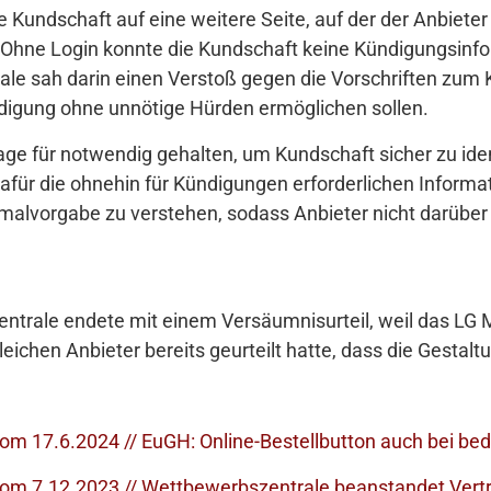
ie Kundschaft auf eine weitere Seite, auf der der Anbieter
 Ohne Login konnte die Kundschaft keine Kündigungsinf
le sah darin einen Verstoß gegen die Vorschriften zum 
ndigung ohne unnötige Hürden ermöglichen sollen.
age für notwendig gehalten, um Kundschaft sicher zu ident
ür die ohnehin für Kündigungen erforderlichen Informat
malvorgabe zu verstehen, sodass Anbieter nicht darüber
trale endete mit einem Versäumnisurteil, weil das LG M
eichen Anbieter bereits geurteilt hatte, dass die Gestal
 17.6.2024 // EuGH: Online-Bestellbutton auch bei bedi
om 7.12.2023 // Wettbewerbszentrale beanstandet Vert