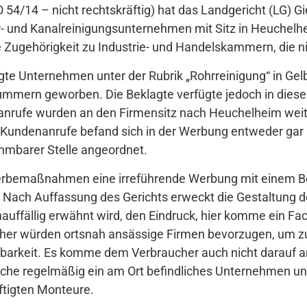
O 54/14 – nicht rechtskräftig) hat das Landgericht (LG) G
- und Kanalreinigungsunternehmen mit Sitz in Heuche
ie Zugehörigkeit zu Industrie- und Handelskammern, die n
agte Unternehmen unter der Rubrik „Rohrreinigung“ in Gel
mmern geworben. Die Beklagte verfügte jedoch in diesen
anrufe wurden an den Firmensitz nach Heuchelheim weite
r Kundenanrufe befand sich in der Werbung entweder gar 
mbarer Stelle angeordnet.
rbemaßnahmen eine irreführende Werbung mit einem Betri
. Nach Auffassung des Gerichts erweckt die Gestaltung d
auffällig erwähnt wird, den Eindruck, hier komme ein Fa
her würden ortsnah ansässige Firmen bevorzugen, um zu 
barkeit. Es komme dem Verbraucher auch nicht darauf an
uche regelmäßig ein am Ort befindliches Unternehmen und 
ftigten Monteure.