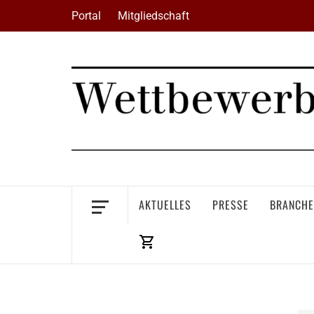
Skip
Portal
Mitgliedschaft
to
content
AKTUELLES
PRESSE
BRANCHE