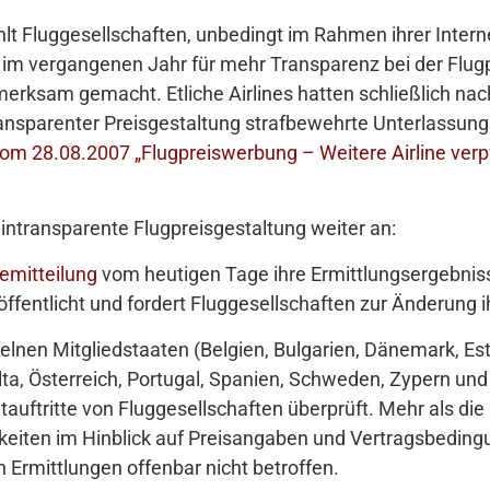
t Fluggesellschaften, unbedingt im Rahmen ihrer Internet
ts im vergangenen Jahr für mehr Transparenz bei der Fl
merksam gemacht. Etliche Airlines hatten schließlich n
nsparenter Preisgestaltung strafbewehrte Unterlassun
 28.08.2007 „Flugpreiswerbung – Weitere Airline verpfl
intransparente Flugpreisgestaltung weiter an:
emitteilung
vom heutigen Tage ihre Ermittlungsergebniss
ffentlicht und fordert Fluggesellschaften zur Änderung ih
nen Mitgliedstaaten (Belgien, Bulgarien, Dänemark, Estl
alta, Österreich, Portugal, Spanien, Schweden, Zypern un
auftritte von Fluggesellschaften überprüft. Mehr als die
eiten im Hinblick auf Preisangaben und Vertragsbeding
 Ermittlungen offenbar nicht betroffen.