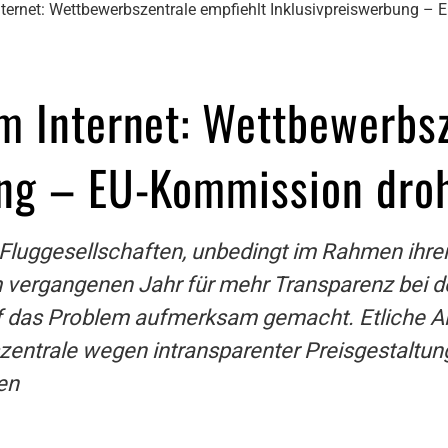
ternet: Wettbewerbszentrale empfiehlt Inklusivpreiswerbung –
m Internet: Wettbewerbsz
ung – EU-Kommission droh
luggesellschaften, unbedingt im Rahmen ihrer I
im vergangenen Jahr für mehr Transparenz bei 
das Problem aufmerksam gemacht. Etliche Airl
ntrale wegen intransparenter Preisgestaltun
en