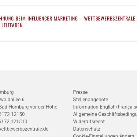
HNUNG BEIM INFLUENCER MARKETING – WETTBEWERBSZENTRALE
 LEITFADEN
mburg
Presse
waldallee 6
Stellenangebote
Bad Homburg vor der Höhe
Information English/Franҫais
6172 12150
Allgemeine Geschäftsbeding
6172 121510
Widerrufsrecht
ettbewerbszentrale.de
Datenschutz
Cookie-Einstellungen ändern