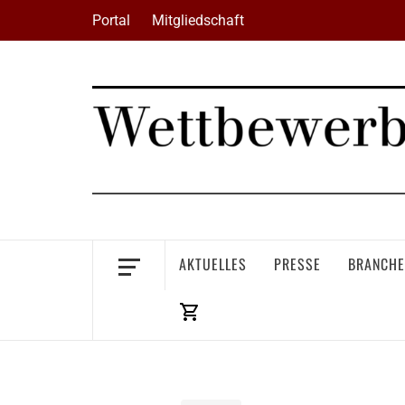
Skip
Portal
Mitgliedschaft
to
content
AKTUELLES
PRESSE
BRANCHE