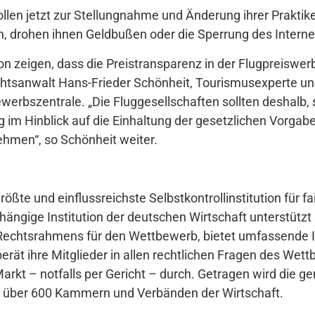
llen jetzt zur Stellungnahme und Änderung ihrer Prakt
h, drohen ihnen Geldbußen oder die Sperrung des Internet
n zeigen, dass die Preistransparenz in der Flugpreiswer
echtsanwalt Hans-Frieder Schönheit, Tourismusexperte und
erbszentrale. „Die Fluggesellschaften sollten deshalb, 
 im Hinblick auf die Einhaltung der gesetzlichen Vorgab
hmen“, so Schönheit weiter.
rößte und einflussreichste Selbstkontrollinstitution für f
ngige Institution der deutschen Wirtschaft unterstützt 
 Rechtsrahmens für den Wettbewerb, bietet umfassende 
rät ihre Mitglieder in allen rechtlichen Fragen des Wett
arkt – notfalls per Gericht – durch. Getragen wird die g
 über 600 Kammern und Verbänden der Wirtschaft.