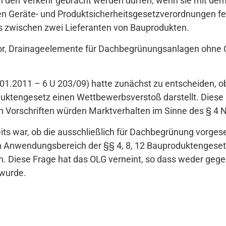
r in den Verkehr gebracht werden dürfen, wenn sie mit de
in den Geräte- und Produktsicherheitsgesetzverordnungen fe
 zwischen zwei Lieferanten von Bauprodukten.
vor, Drainageelemente für Dachbegrünungsanlagen ohne
.01.2011 – 6 U 203/09) hatte zunächst zu entscheiden, ob
duktengesetz einen Wettbewerbsverstoß darstellt. Diese 
 Vorschriften würden Marktverhalten im Sinne des § 4 N
its war, ob die ausschließlich für Dachbegrünung vorge
n Anwendungsbereich der §§ 4, 8, 12 Bauproduktengesetz
en. Diese Frage hat das OLG verneint, so dass weder ge
 wurde.