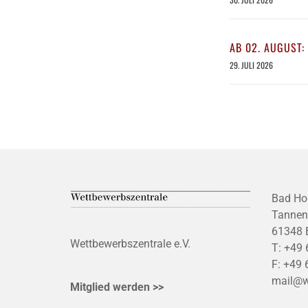
AB 02. AUGUST:
29. JULI 2026
Bad Ho
Tannen
61348 
Wettbewerbszentrale e.V.
T:
+49 
F:
+49 
mail@w
Mitglied werden >>