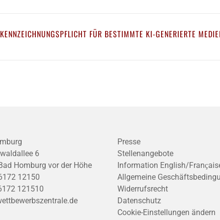
 KENNZEICHNUNGSPFLICHT FÜR BESTIMMTE KI-GENERIERTE MEDIE
mburg
Presse
waldallee 6
Stellenangebote
Bad Homburg vor der Höhe
Information English/Franҫais
6172 12150
Allgemeine Geschäftsbeding
6172 121510
Widerrufsrecht
ettbewerbszentrale.de
Datenschutz
Cookie-Einstellungen ändern