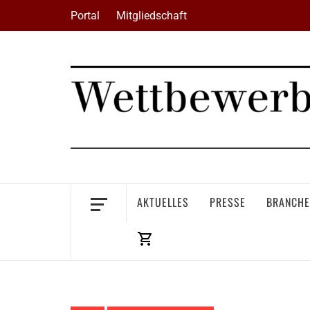
Skip
Portal
Mitgliedschaft
to
content
AKTUELLES
PRESSE
BRANCHE