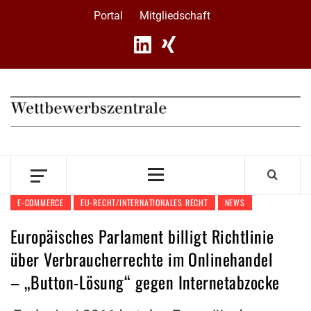
Skip
Portal
Mitgliedschaft
to
content
Primary
Menu
E-COMMERCE
EU-RECHT/INTERNATIONALES RECHT
NEWS
Europäisches Parlament billigt Richtlinie
über Verbraucherrechte im Onlinehandel
– „Button-Lösung“ gegen Internetabzocke