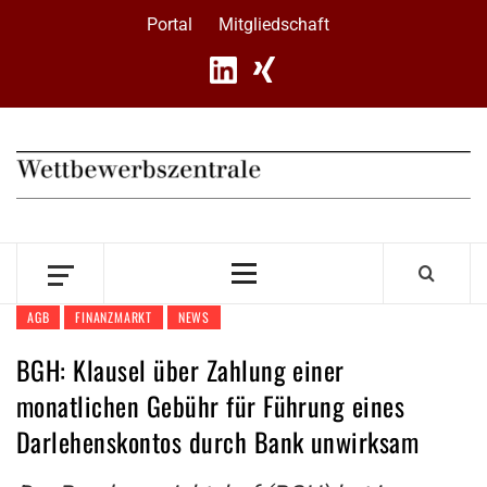
Skip
Portal
Mitgliedschaft
to
content
Primary
Menu
AGB
FINANZMARKT
NEWS
BGH: Klausel über Zahlung einer
monatlichen Gebühr für Führung eines
Darlehenskontos durch Bank unwirksam