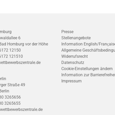
mburg
Presse
waldallee 6
Stellenangebote
Bad Homburg vor der Höhe
Information English/Franҫais
6172 12150
Allgemeine Geschäftsbeding
6172 121510
Widerrufsrecht
ettbewerbszentrale.de
Datenschutz
Cookie-Einstellungen ändern
Information zur Barrierefreihe
rlin
Impressum
ger Straße 49
erlin
30 3265656
30 3265655
wettbewerbszentrale.de