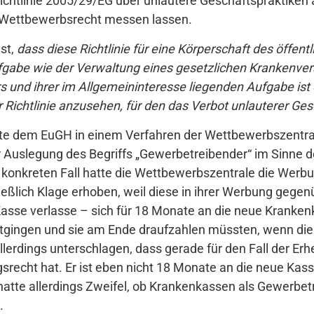
chtlinie 2005/29/EG über unlautere Geschäftspraktiken 
 Wettbewerbsrecht messen lassen.
est,
dass diese Richtlinie für eine Körperschaft des öffentli
fgabe wie der Verwaltung eines gesetzlichen Krankenver
rs und ihrer im Allgemeininteresse liegenden Aufgabe ist 
Richtlinie anzusehen, für den das Verbot unlauterer Gesc
te dem EuGH in einem Verfahren der Wettbewerbszentra
uslegung des Begriffs „Gewerbetreibender“ im Sinne der
 konkreten Fall hatte die Wettbewerbszentrale die Werb
ießlich Klage erhoben, weil diese in ihrer Werbung gegen
Kasse verlasse – sich für 18 Monate an die neue Kranke
entgingen und sie am Ende draufzahlen müssten, wenn di
llerdings unterschlagen, dass gerade für den Fall der Er
recht hat. Er ist eben nicht 18 Monate an die neue Ka
hatte allerdings Zweifel, ob Krankenkassen als Gewerbe
.