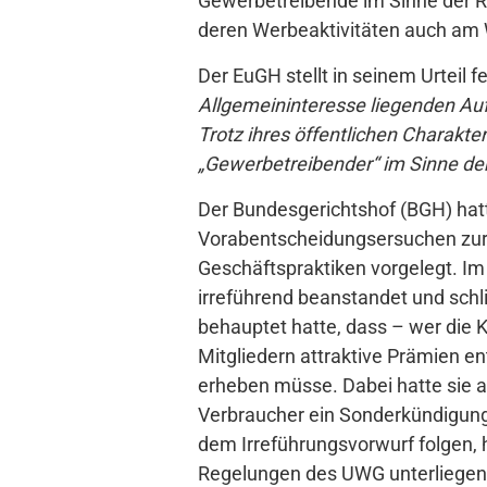
Gewerbetreibende im Sinne der Ri
deren Werbeaktivitäten auch am
Der EuGH stellt in seinem Urteil f
Allgemeininteresse liegenden Au
Trotz ihres öffentlichen Charakte
„Gewerbetreibender“ im Sinne der 
Der Bundesgerichtshof (BGH) hat
Vorabentscheidungsersuchen zur A
Geschäftspraktiken vorgelegt. Im
irreführend beanstandet und schl
behauptet hatte, dass – wer die 
Mitgliedern attraktive Prämien 
erheben müsse. Dabei hatte sie a
Verbraucher ein Sonderkündigungs
dem Irreführungsvorwurf folgen, 
Regelungen des UWG unterliegen