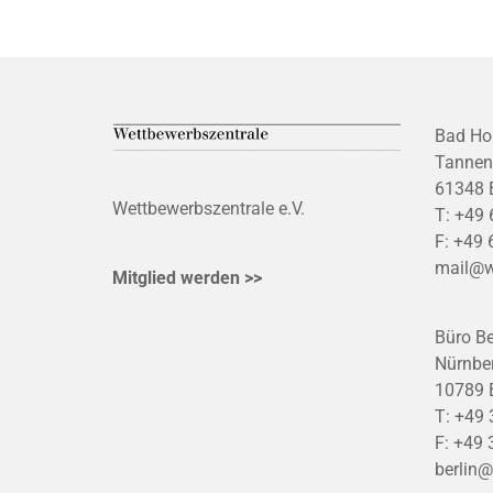
Bad Ho
Tannen
61348 
Wettbewerbszentrale e.V.
T:
+49 
F:
+49 
mail@w
Mitglied werden >>
Büro Be
Nürnber
10789 B
T:
+49 
F:
+49 
berlin@