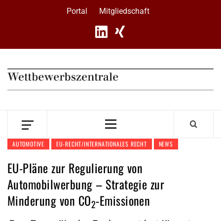
Skip
Portal
Mitgliedschaft
to
content
Primary
Menu
AUTOMOTIVE
EU-RECHT/INTERNATIONALES RECHT
NEWS
EU-Pläne zur Regulierung von
Automobilwerbung – Strategie zur
Minderung von CO
-Emissionen
2