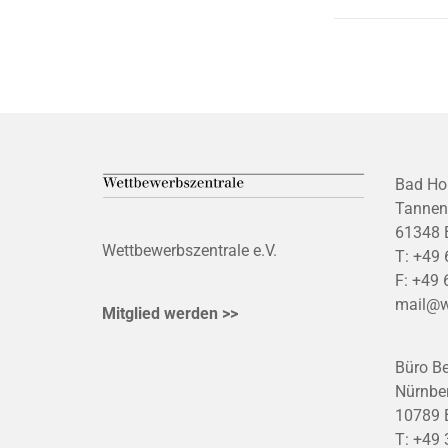
Bad Ho
Tannen
61348 
Wettbewerbszentrale e.V.
T:
+49 
F:
+49 
mail@w
Mitglied werden >>
Büro Be
Nürnber
10789 B
T:
+49 