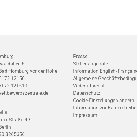
mburg
Presse
waldallee 6
Stellenangebote
Bad Homburg vor der Höhe
Information English/Franҫais
6172 12150
Allgemeine Geschäftsbeding
6172 121510
Widerrufsrecht
ettbewerbszentrale.de
Datenschutz
Cookie-Einstellungen ändern
Information zur Barrierefreihe
rlin
Impressum
ger Straße 49
erlin
30 3265656