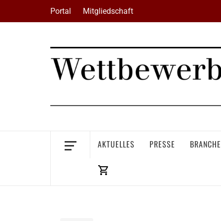
Skip
Portal
Mitgliedschaft
to
content
AKTUELLES
PRESSE
BRANCHE