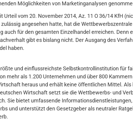
ehenden Möglichkeiten von Marketinganalysen genomme
Urteil vom 20. November 2014, Az. 11 O 36/14 KfH (nich
r zulässig angesehen hatte, hat die Wettbewerbszentral
ung auch für den gesamten Einzelhandel erreichen. Denn e
chverhalt gibt es bislang nicht. Der Ausgang des Verfa
del haben.
rößte und einflussreichste Selbstkontrollinstitution für 
von mehr als 1.200 Unternehmen und über 800 Kammern 
 Wirtschaft heraus und erhält keine öffentlichen Mittel. A
deutschen Wirtschaft setzt sie die Wettbewerbs- und Ver
ch. Sie bietet umfassende Informationsdienstleistungen, b
bs und unterstützt den Gesetzgeber als neutraler Ratge
erb.