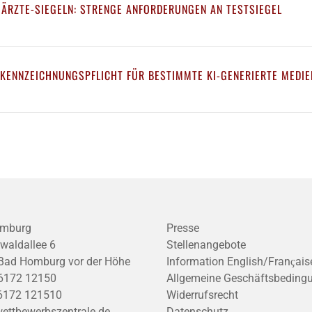
 ÄRZTE-SIEGELN: STRENGE ANFORDERUNGEN AN TESTSIEGEL
 KENNZEICHNUNGSPFLICHT FÜR BESTIMMTE KI-GENERIERTE MEDIE
mburg
Presse
waldallee 6
Stellenangebote
Bad Homburg vor der Höhe
Information English/Franҫais
6172 12150
Allgemeine Geschäftsbeding
6172 121510
Widerrufsrecht
ettbewerbszentrale.de
Datenschutz