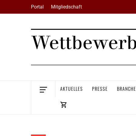
Skip
Portal
Mitgliedschaft
to
content
AKTUELLES
PRESSE
BRANCHE