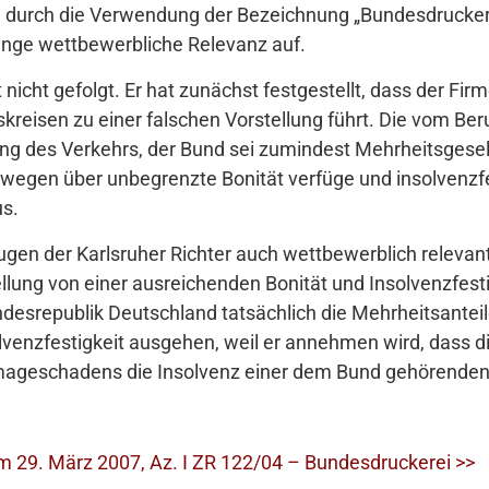
 durch die Verwendung der Bezeichnung „Bundesdrucke
inge wettbewerbliche Relevanz auf.
 nicht gefolgt. Er hat zunächst festgestellt, dass der Fi
eisen zu einer falschen Vorstellung führt. Die vom Beru
ung des Verkehrs, der Bund sei zumindest Mehrheitsgesel
egen über unbegrenzte Bonität verfüge und insolvenzfes
s.
 Augen der Karlsruher Richter auch wettbewerblich relev
llung von einer ausreichenden Bonität und Insolvenzfest
ndesrepublik Deutschland tatsächlich die Mehrheitsanteil
lvenzfestigkeit ausgehen, weil er annehmen wird, dass di
ageschadens die Insolvenz einer dem Bund gehörenden 
m 29. März 2007, Az. I ZR 122/04 – Bundesdruckerei >>