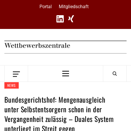
Skip
Portal
Mitgliedschaft
to
content
Primary
Menu
NEWS
Bundesgerichtshof: Mengenausgleich
unter Selbstentsorgern schon in der
Vergangenheit zulässig – Duales System
unterliegt im Streit gegen