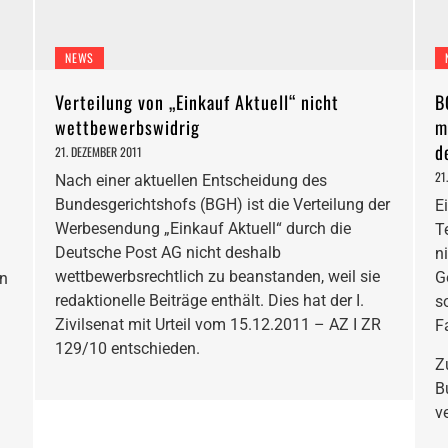
NEWS
Verteilung von „Einkauf Aktuell“ nicht
B
wettbewerbswidrig
m
d
21. DEZEMBER 2011
21
Nach einer aktuellen Entscheidung des
Bundesgerichtshofs (BGH) ist die Verteilung der
E
Werbesendung „Einkauf Aktuell“ durch die
T
Deutsche Post AG nicht deshalb
n
wettbewerbsrechtlich zu beanstanden, weil sie
G
in
redaktionelle Beiträge enthält. Dies hat der I.
s
Zivilsenat mit Urteil vom 15.12.2011 – AZ I ZR
F
129/10 entschieden.
Z
B
ve