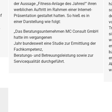
der Aussage „Fitness-Anlage des Jahres!“ ihren
h
werblichen Auftritt im Rahmen einer Internet-
s
uf
Präsentation gestaltet hatten. So hieß es in
d
einer Darstellung wie folgt:
v
,
T
„Das Beratungsunternehmen MC Consult GmbH
s
hatte im vergangenen
w
Jahr bundesweit eine Studie zur Ermittlung der
e
Fachkompetenz,
b
Beratungs- und Betreuungsleistung sowie zur
e
Servicequalität durchgeführt.
A
w