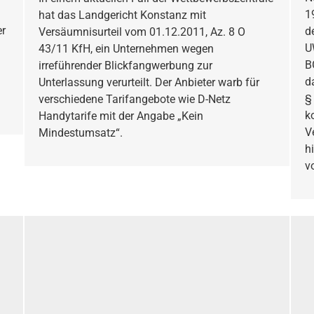
1
hat das Landgericht Konstanz mit
er
d
Versäumnisurteil vom 01.12.2011, Az. 8 O
U
43/11 KfH, ein Unternehmen wegen
B
irreführender Blickfangwerbung zur
d
Unterlassung verurteilt. Der Anbieter warb für
§
verschiedene Tarifangebote wie D-Netz
k
Handytarife mit der Angabe „Kein
V
Mindestumsatz“.
h
v