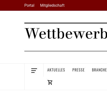
Skip
Portal
Mitgliedschaft
to
content
AKTUELLES
PRESSE
BRANCHE