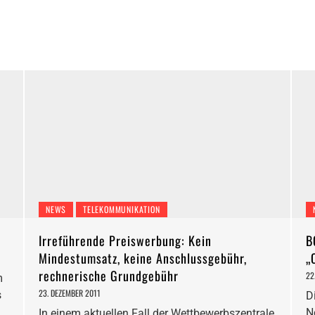
NEWS
TELEKOMMUNIKATION
Irreführende Preiswerbung: Kein
B
Mindestumsatz, keine Anschlussgebühr,
„
rechnerische Grundgebühr
22
m
23. DEZEMBER 2011
s
D
N
In einem aktuellen Fall der Wettbewerbszentrale