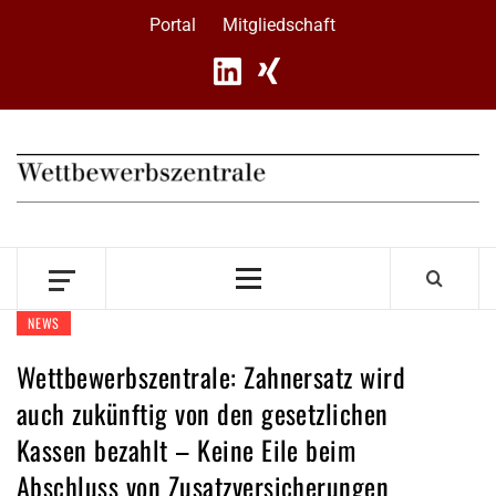
Skip
Portal
Mitgliedschaft
to
content
Primary
Menu
NEWS
Wettbewerbszentrale: Zahnersatz wird
auch zukünftig von den gesetzlichen
Kassen bezahlt – Keine Eile beim
Abschluss von Zusatzversicherungen