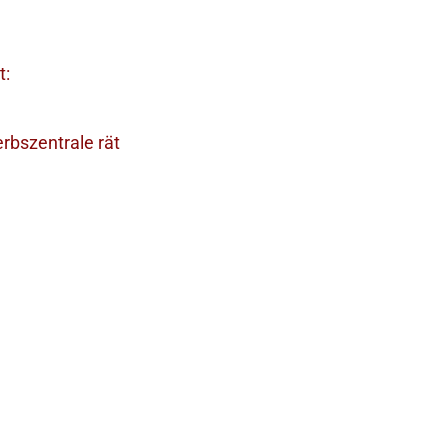
t:
bszentrale rät