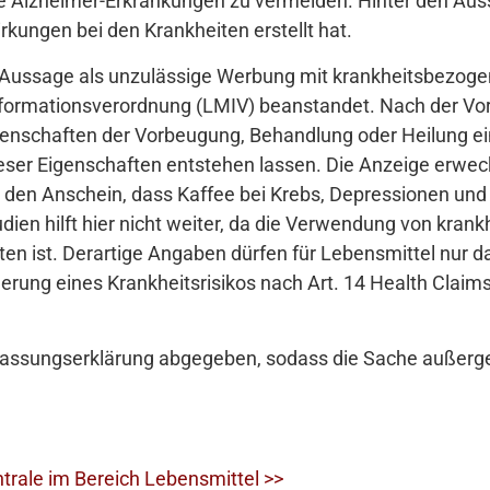
e Alzheimer-Erkrankungen zu vermeiden. Hinter den Auss
rkungen bei den Krankheiten erstellt hat.
 Aussage als unzulässige Werbung mit krankheitsbezog
nformationsverordnung (LMIV) beanstandet. Nach der Vor
igenschaften der Vorbeugung, Behandlung oder Heilung e
eser Eigenschaften entstehen lassen. Die Anzeige erweck
den Anschein, dass Kaffee bei Krebs, Depressionen und
udien hilft hier nicht weiter, da die Verwendung von kra
ten ist. Derartige Angaben dürfen für Lebensmittel nur
erung eines Krankheitsrisikos nach Art. 14 Health Claim
assungserklärung abgegeben, sodass die Sache außerge
trale im Bereich Lebensmittel >>