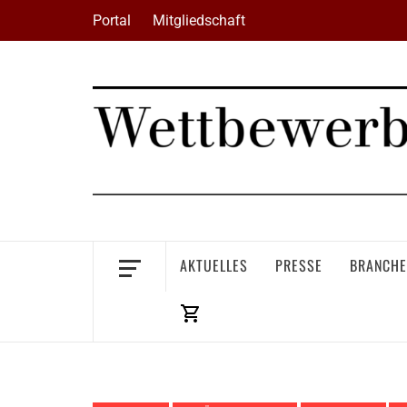
Skip
Portal
Mitgliedschaft
to
content
AKTUELLES
PRESSE
BRANCHE