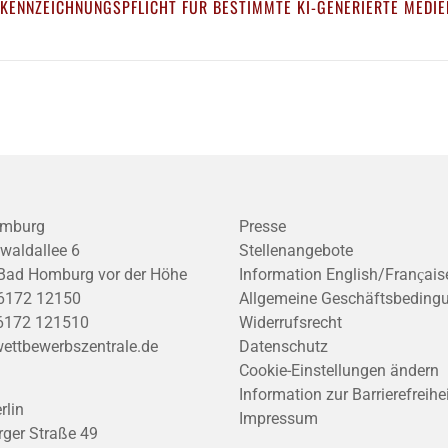
 KENNZEICHNUNGSPFLICHT FÜR BESTIMMTE KI-GENERIERTE MEDIE
mburg
Presse
waldallee 6
Stellenangebote
Bad Homburg vor der Höhe
Information English/Franҫais
6172 12150
Allgemeine Geschäftsbeding
6172 121510
Widerrufsrecht
ettbewerbszentrale.de
Datenschutz
Cookie-Einstellungen ändern
Information zur Barrierefreihe
rlin
Impressum
ger Straße 49