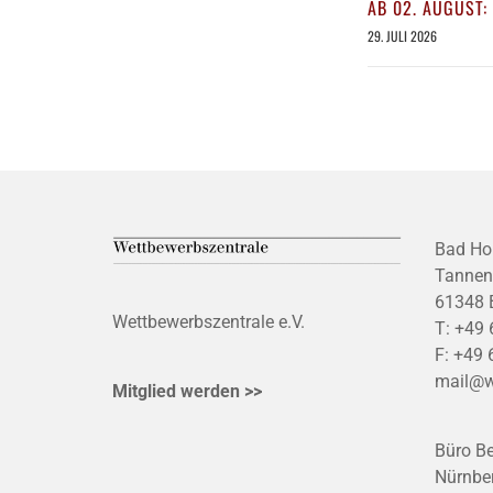
AB 02. AUGUST:
29. JULI 2026
Bad Ho
Tannen
61348 
Wettbewerbszentrale e.V.
T:
+49 
F:
+49 
mail@w
Mitglied werden >>
Büro Be
Nürnber