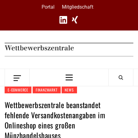
Skip
Portal
Mitgliedschaft
to
content
Primary
Menu
E-COMMERCE
FINANZMARKT
NEWS
Wettbewerbszentrale beanstandet
fehlende Versandkostenangaben im
Onlineshop eines großen
Münzhandelshauses