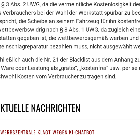
§ 3 Abs. 2 UWG, da die vermeintliche Kostenlosigkeit de
s Verbrauchers bei der Wahl der Werkstatt spürbar zu beei
pricht, die Scheibe an seinem Fahrzeug für ihn kostenfre
ettbewerbswidrig nach § 3 Abs. 1 UWG, da zugleich eine
kstätten gegeben ist, die wettbewerbsgemäß werben un
e Steinschlagreparatur bezahlen muss, nicht ausgewählt w
hließlich auch die Nr. 21 der Blacklist aus dem Anhang zu
Ware oder Leistung als „gratis“, „kostenfrei“ usw. per s
chwohl Kosten vom Verbraucher zu tragen sind.
AKTUELLE NACHRICHTEN
EWERBSZENTRALE KLAGT WEGEN KI-CHATBOT