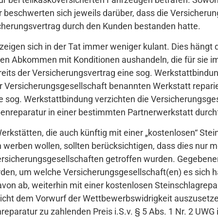
 beschwerten sich jeweils darüber, dass die Versicherun
cherungsvertrag durch den Kunden bestanden hatte.
zeigen sich in der Tat immer weniger kulant. Dies häng
ten Abkommen mit Konditionen aushandeln, die für sie i
ereits der Versicherungsvertrag eine sog. Werkstattbindun
er Versicherungsgesellschaft benannten Werkstatt repari
 sog. Werkstattbindung verzichten die Versicherungsgese
enreparatur in einer bestimmten Partnerwerkstatt durchf
rkstätten, die auch künftig mit einer „kostenlosen“ Ste
 werben wollen, sollten berücksichtigen, dass dies nur 
rsicherungsgesellschaften getroffen wurden. Gegebenenf
n, um welche Versicherungsgesellschaft(en) es sich han
on ab, weiterhin mit einer kostenlosen Steinschlagrepar
icht dem Vorwurf der Wettbewerbswidrigkeit auszusetze
reparatur zu zahlenden Preis i.S.v. § 5 Abs. 1 Nr. 2 UWG 