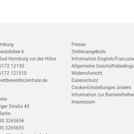
mburg
Presse
waldallee 6
Stellenangebote
Bad Homburg vor der Höhe
Information English/Franҫais
6172 12150
Allgemeine Geschäftsbeding
6172 121510
Widerrufsrecht
ettbewerbszentrale.de
Datenschutz
Cookie-Einstellungen ändern
Information zur Barrierefreihe
rlin
Impressum
ger Straße 49
erlin
30 3265656
30 3265655