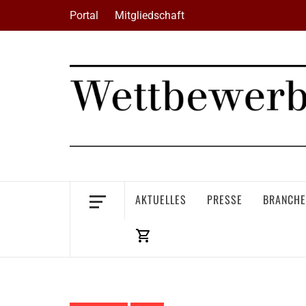
Skip
Portal
Mitgliedschaft
to
content
AKTUELLES
PRESSE
BRANCHE