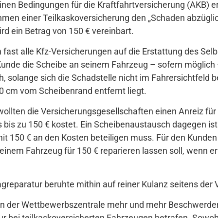
nen Bedingungen für die Kraftfahrtversicherung (AKB) er
hmen einer Teilkaskoversicherung den „Schaden abzüglic
ird ein Betrag von 150 € vereinbart.
 fast alle Kfz-Versicherungen auf die Erstattung des Se
unde die Scheibe an seinem Fahrzeug – sofern möglich – 
h, solange sich die Schadstelle nicht im Fahrersichtfeld be
0 cm vom Scheibenrand entfernt liegt.
wollten die Versicherungsgesellschaften einen Anreiz fü
 bis zu 150 € kostet. Ein Scheibenaustausch dagegen ist e
t 150 € an den Kosten beteiligen muss. Für den Kunden 
inem Fahrzeug für 150 € reparieren lassen soll, wenn er 
agreparatur beruhte mithin auf reiner Kulanz seitens der
en der Wettbewerbszentrale mehr und mehr Beschwerden 
ur bei teilkaskoversicherten Fahrzeugen betrafen. Sowohl