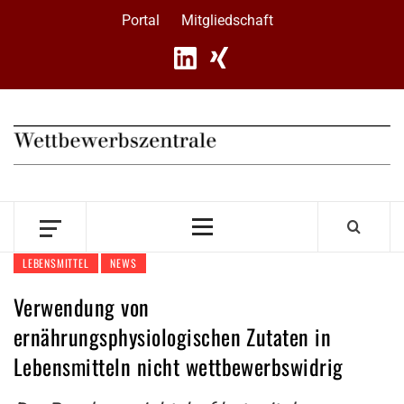
Skip
Portal
Mitgliedschaft
to
content
Primary
Menu
LEBENSMITTEL
NEWS
Verwendung von
ernährungsphysiologischen Zutaten in
Lebensmitteln nicht wettbewerbswidrig