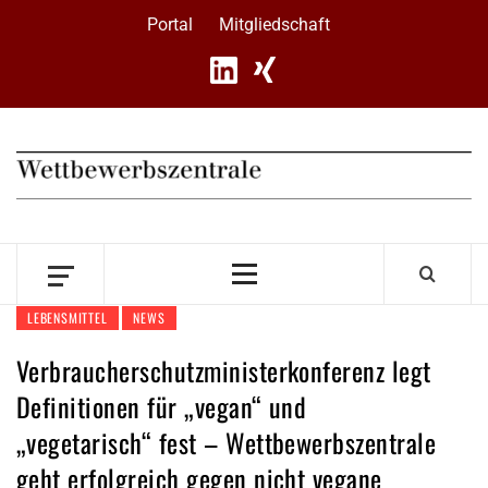
Skip
Portal
Mitgliedschaft
to
content
Primary
Menu
LEBENSMITTEL
NEWS
Verbraucherschutzministerkonferenz legt
Definitionen für „vegan“ und
„vegetarisch“ fest – Wettbewerbszentrale
geht erfolgreich gegen nicht vegane