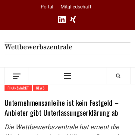
Skip
Portal
Mitgliedschaft
to
content
Primary
Menu
FINANZMARKT
NEWS
Unternehmensanleihe ist kein Festgeld –
Anbieter gibt Unterlassungserklärung ab
Die Wettbewerbszentrale hat erneut die