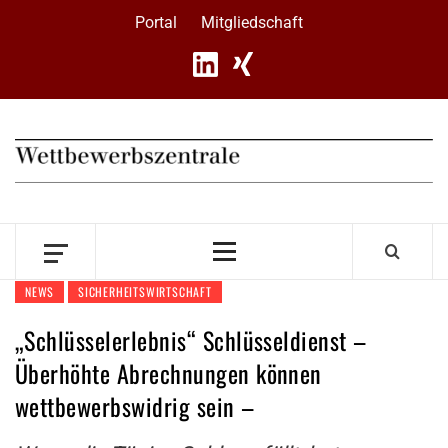
Skip
Portal
Mitgliedschaft
to
content
Primary
Menu
NEWS
SICHERHEITSWIRTSCHAFT
„Schlüsselerlebnis“ Schlüsseldienst –
Überhöhte Abrechnungen können
wettbewerbswidrig sein –