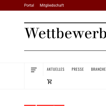
Skip
Portal
Mitgliedschaft
to
content
AKTUELLES
PRESSE
BRANCHE