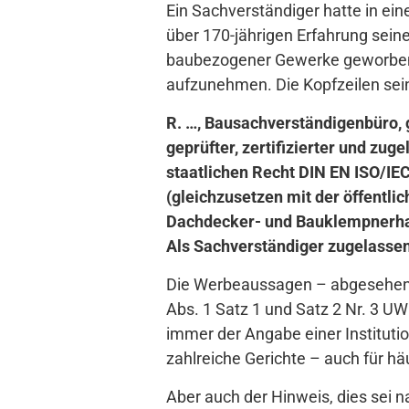
Ein Sachverständiger hatte in ei
über 170-jährigen Erfahrung sein
baubezogener Gewerke geworben u
aufzunehmen. Die Kopfzeilen sei
R. …, Bausachverständigenbüro, 
geprüfter, zertifizierter und z
staatlichen Recht DIN EN ISO/IE
(gleichzusetzen mit der öffent
Dachdecker- und Bauklempnerh
Als Sachverständiger zugelassen
Die Werbeaussagen – abgesehen vo
Abs. 1 Satz 1 und Satz 2 Nr. 3 UW
immer der Angabe einer Institutio
zahlreiche Gerichte – auch für h
Aber auch der Hinweis, dies sei