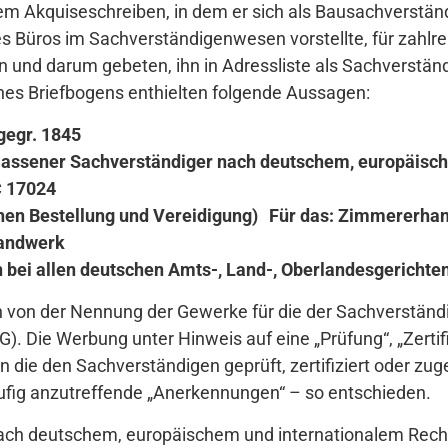
nem Akquiseschreiben, in dem er sich als Bausachverstän
es Büros im Sachverständigenwesen vorstellte, für zahlr
nd darum gebeten, ihn in Adressliste als Sachverständ
nes Briefbogens enthielten folgende Aussagen:
gegr. 1845
ugelassener Sachverständiger nach deutschem, europäis
C 17024
lichen Bestellung und Vereidigung) Für das: Zimmererh
andwerk
 bei allen deutschen Amts-, Land-, Oberlandesgerichte
n der Nennung der Gewerke für die der Sachverständige 
G). Die Werbung unter Hinweis auf eine „Prüfung“, „Zerti
n die den Sachverständigen geprüft, zertifiziert oder zu
äufig anzutreffende „Anerkennungen“ – so entschieden.
 nach deutschem, europäischem und internationalem Rech