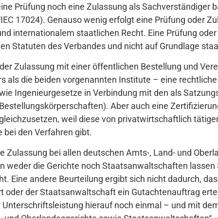
ine Prüfung noch eine Zulassung als Sachverständiger b
C 17024). Genauso wenig erfolgt eine Prüfung oder Zul
d internationalem staatlichen Recht. Eine Prüfung oder
den Statuten des Verbandes und nicht auf Grundlage staa
oder Zulassung mit einer öffentlichen Bestellung und Ver
rs als die beiden vorgenannten Institute – eine rechtlic
wie Ingenieurgesetze in Verbindung mit den als Satzung
tellungskörperschaften). Aber auch eine Zertifizierung 
gleichzusetzen, weil diese von privatwirtschaftlich tät
bei den Verfahren gibt.
ete Zulassung bei allen deutschen Amts-, Land- und Ober
n weder die Gerichte noch Staatsanwaltschaften lassen 
ht. Eine andere Beurteilung ergibt sich nicht dadurch, da
rt oder der Staatsanwaltschaft ein Gutachtenauftrag erte
nterschriftsleistung hierauf noch einmal – und mit dem Z