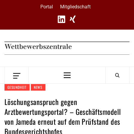
Skip
Portal
Mitgliedschaft
to
content
Primary
Menu
GESUNDHEIT
NEWS
Löschungsanspruch gegen
Arztbewertungsportal? – Geschäftsmodell
von Jameda erneut auf dem Prüfstand des
Bundesgerichtshofes