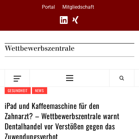
Skip
Portal
Mitgliedschaft
to
content
Primary
Menu
GESUNDHEIT
NEWS
iPad und Kaffeemaschine für den
Zahnarzt? – Wettbewerbszentrale warnt
Dentalhandel vor Verstößen gegen das
Zuwendungsverbot