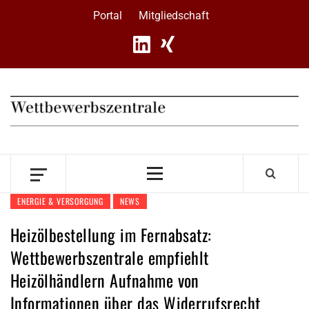
Skip
Portal
Mitgliedschaft
to
content
Primary
Menu
ENERGIE & VERSORGUNG
NEWS
Heizölbestellung im Fernabsatz:
Wettbewerbszentrale empfiehlt
Heizölhändlern Aufnahme von
Informationen über das Widerrufsrecht