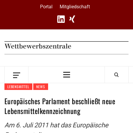
Skip
Portal
Mitgliedschaft
to
content
Primary
Menu
LEBENSMITTEL
NEWS
Europäisches Parlament beschließt neue
Lebensmittelkennzeichnung
Am 6. Juli 2011 hat das Europäische