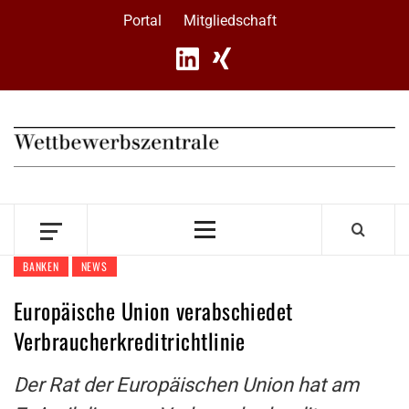
Skip
Portal
Mitgliedschaft
to
content
Primary
Menu
BANKEN
NEWS
Europäische Union verabschiedet
Verbraucherkreditrichtlinie
Der Rat der Europäischen Union hat am