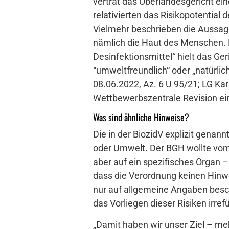
vertrat das Oberlandesgericht ei
relativierten das Risikopotentia
Vielmehr beschrieben die Aussage
nämlich die Haut des Menschen. D
Desinfektionsmittel“ hielt das Ge
“umweltfreundlich“ oder „natürlic
08.06.2022, Az. 6 U 95/21; LG Kar
Wettbewerbszentrale Revision ei
Was sind ähnliche Hinweise?
Die in der BiozidV explizit gena
oder Umwelt. Der BGH wollte vom 
aber auf ein spezifisches Organ – 
dass die Verordnung keinen Hinw
nur auf allgemeine Angaben besch
das Vorliegen dieser Risiken irref
„Damit haben wir unser Ziel – me