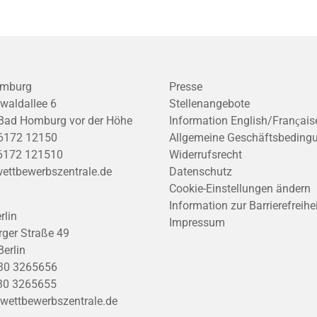
mburg
Presse
waldallee 6
Stellenangebote
Bad Homburg vor der Höhe
Information English/Franҫais
6172 12150
Allgemeine Geschäftsbeding
6172 121510
Widerrufsrecht
ettbewerbszentrale.de
Datenschutz
Cookie-Einstellungen ändern
Information zur Barrierefreihe
rlin
Impressum
ger Straße 49
erlin
30 3265656
30 3265655
wettbewerbszentrale.de