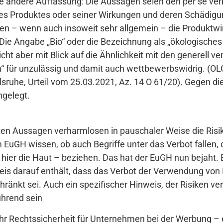
ne andere Auffassung: Die Aussagen seien den per se verb
l des Produktes oder seiner Wirkungen und deren Schädig
n – wenn auch insoweit sehr allgemein – die Produktwir
ie Angabe „Bio“ oder die Bezeichnung als „ökologisches 
richt aber mit Blick auf die Ähnlichkeit mit den generell
h“ für unzulässig und damit auch wettbewerbswidrig. (OLG
lsruhe, Urteil vom 25.03.2021, Az. 14 O 61/20). Gegen di
ngelegt.
nnten Aussagen verharmlosen in pauschaler Weise die Risi
EuGH wissen, ob auch Begriffe unter das Verbot fallen, 
hier die Haut – beziehen. Das hat der EuGH nun bejaht. Er
eis darauf enthält, dass das Verbot der Verwendung von
ränkt sei. Auch ein spezifischer Hinweis, der Risiken ve
ührend sein
hr Rechtssicherheit für Unternehmen bei der Werbung – e