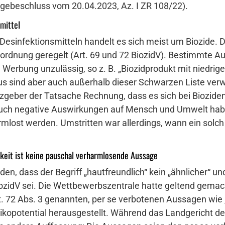
agebeschluss vom 20.04.2023, Az. I ZR 108/22).
mittel
Desinfektionsmitteln handelt es sich meist um Biozide. 
rordnung geregelt (Art. 69 und 72 BiozidV). Bestimmte A
e Werbung unzulässig, so z. B. „Biozidprodukt mit niedrig
us sind aber auch außerhalb dieser Schwarzen Liste ver
tzgeber der Tatsache Rechnung, dass es sich bei Biozide
auch negative Auswirkungen auf Mensch und Umwelt habe
mlost werden. Umstritten war allerdings, wann ein solch
hkeit ist keine pauschal verharmlosende Aussage
en, dass der Begriff „hautfreundlich“ kein „ähnlicher“ un
BiozidV sei. Die Wettbewerbszentrale hatte geltend gemac
. 72 Abs. 3 genannten, per se verbotenen Aussagen wie „u
sikopotential herausgestellt. Während das Landgericht de