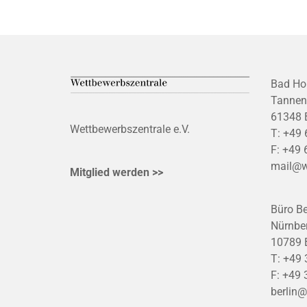
Bad Ho
Tannen
61348 
Wettbewerbszentrale e.V.
T:
+49 
F:
+49 
mail@w
Mitglied werden >>
Büro Be
Nürnber
10789 B
T:
+49 
F:
+49 
berlin@