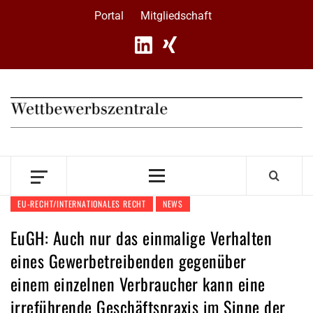
Skip
Portal
Mitgliedschaft
to
content
Primary
Menu
EU-RECHT/INTERNATIONALES RECHT
NEWS
EuGH: Auch nur das einmalige Verhalten
eines Gewerbetreibenden gegenüber
einem einzelnen Verbraucher kann eine
irreführende Geschäftspraxis im Sinne der