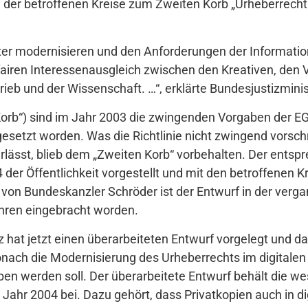
g der betroffenen Kreise zum Zweiten Korb „Urheberrecht 
iter modernisieren und den Anforderungen der Informati
fairen Interessenausgleich zwischen den Kreativen, den V
eb und der Wissenschaft. …“, erklärte Bundesjustizminist
 Korb“) sind im Jahr 2003 die zwingenden Vorgaben der EG
esetzt worden. Was die Richtlinie nicht zwingend vorsch
rlässt, blieb dem „Zweiten Korb“ vorbehalten. Der ents
er Öffentlichkeit vorgestellt und mit den betroffenen Kre
n Bundeskanzler Schröder ist der Entwurf in der vergan
hren eingebracht worden.
 hat jetzt einen überarbeiteten Entwurf vorgelegt und da
nach die Modernisierung des Urheberrechts im digitalen 
en werden soll. Der überarbeitete Entwurf behält die w
hr 2004 bei. Dazu gehört, dass Privatkopien auch in dig