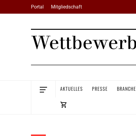
Skip
Portal
Mitgliedschaft
to
content
AKTUELLES
PRESSE
BRANCHE