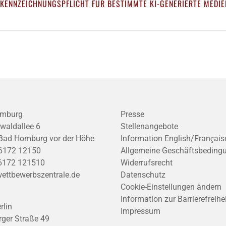
 KENNZEICHNUNGSPFLICHT FÜR BESTIMMTE KI-GENERIERTE MEDIE
mburg
Presse
waldallee 6
Stellenangebote
Bad Homburg vor der Höhe
Information English/Franҫais
6172 12150
Allgemeine Geschäftsbeding
6172 121510
Widerrufsrecht
ettbewerbszentrale.de
Datenschutz
Cookie-Einstellungen ändern
Information zur Barrierefreihe
rlin
Impressum
ger Straße 49