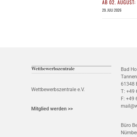
AB 02. AUGUST:
29. JULI 2026
Bad Ho
Tannen
61348 
Wettbewerbszentrale e.V.
T:
+49 
F:
+49 
mail@w
Mitglied werden >>
Büro Be
Nürnber