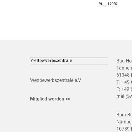
29. JULI 2026
Bad Ho
Tannen
61348 
Wettbewerbszentrale e.V.
T:
+49 
F:
+49 
mail@w
Mitglied werden >>
Büro Be
Nürnber
10789 B