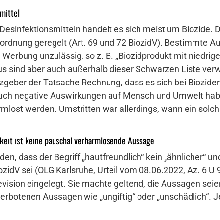
mittel
Desinfektionsmitteln handelt es sich meist um Biozide. 
rordnung geregelt (Art. 69 und 72 BiozidV). Bestimmte A
e Werbung unzulässig, so z. B. „Biozidprodukt mit niedrig
us sind aber auch außerhalb dieser Schwarzen Liste ver
tzgeber der Tatsache Rechnung, dass es sich bei Biozide
auch negative Auswirkungen auf Mensch und Umwelt habe
mlost werden. Umstritten war allerdings, wann ein solch
hkeit ist keine pauschal verharmlosende Aussage
en, dass der Begriff „hautfreundlich“ kein „ähnlicher“ un
iozidV sei (OLG Karlsruhe, Urteil vom 08.06.2022, Az. 6 
vision eingelegt. Sie machte geltend, die Aussagen sei
verbotenen Aussagen wie „ungiftig“ oder „unschädlich“. J