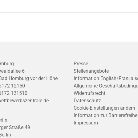
mburg
Presse
waldallee 6
Stellenangebote
Bad Homburg vor der Höhe
Information English/Franҫais
6172 12150
Allgemeine Geschäftsbeding
6172 121510
Widerrufsrecht
ettbewerbszentrale.de
Datenschutz
Cookie-Einstellungen ändern
Information zur Barrierefreihe
rlin
Impressum
ger Straße 49
erlin