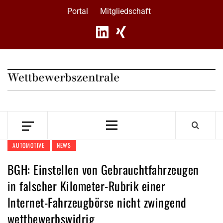
Skip
Portal
Mitgliedschaft
to
content
Primary
Menu
AUTOMOTIVE
NEWS
BGH: Einstellen von Gebrauchtfahrzeugen
in falscher Kilometer-Rubrik einer
Internet-Fahrzeugbörse nicht zwingend
wettbewerbswidrig