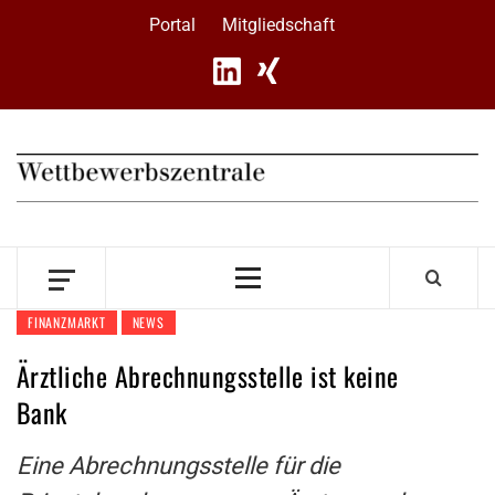
Skip
Portal
Mitgliedschaft
to
content
Primary
Menu
FINANZMARKT
NEWS
Ärztliche Abrechnungsstelle ist keine
Bank
Eine Abrechnungsstelle für die