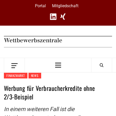
Skip
Portal
Mitgliedschaft
to
content
Primary
Menu
FINANZMARKT
NEWS
Werbung für Verbraucherkredite ohne
2/3-Beispiel
In einem weiteren Fall ist die