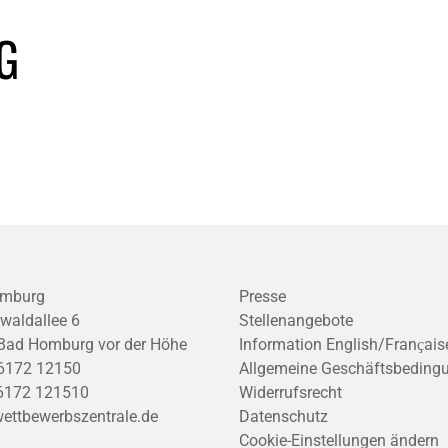
G
mburg
Presse
waldallee 6
Stellenangebote
Bad Homburg vor der Höhe
Information English/Franҫais
6172 12150
Allgemeine Geschäftsbeding
6172 121510
Widerrufsrecht
ettbewerbszentrale.de
Datenschutz
Cookie-Einstellungen ändern