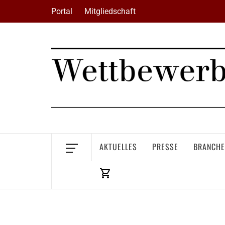
Skip
Portal
Mitgliedschaft
to
content
AKTUELLES
PRESSE
BRANCHE