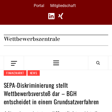
Skip
Portal
Mitgliedschaft
to
content
Primary
Menu
FINANZMARKT
NEWS
SEPA-Diskriminierung stellt
Wettbewerbsverstoß dar – BGH
entscheidet in einem Grundsatzverfahren