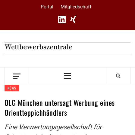
Skip
Portal
Mitgliedschaft
to
content
Primary
Menu
NEWS
OLG München untersagt Werbung eines
Orientteppichhändlers
Eine Verwertungsgesellschaft für