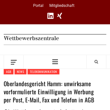
Skip
Portal
Mitgliedschaft
to
content
Primary
Menu
AGB
NEWS
TELEKOMMUNIKATION
Oberlandesgericht Hamm: unwirksame
vorformulierte Einwilligung in Werbung
per Post, E-Mail, Fax und Telefon in AGB