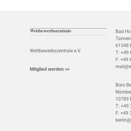
Bad Ho
Tannen
61348 
Wettbewerbszentrale e.V.
T:
+49 
F:
+49 
mail@w
Mitglied werden >>
Büro Be
Nürnber
10789 B
T:
+49 
F:
+49 
berlin@