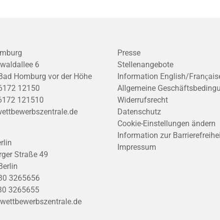
mburg
Presse
waldallee 6
Stellenangebote
Bad Homburg vor der Höhe
Information English/Franҫais
6172 12150
Allgemeine Geschäftsbeding
6172 121510
Widerrufsrecht
ettbewerbszentrale.de
Datenschutz
Cookie-Einstellungen ändern
Information zur Barrierefreihe
rlin
Impressum
ger Straße 49
erlin
30 3265656
30 3265655
wettbewerbszentrale.de