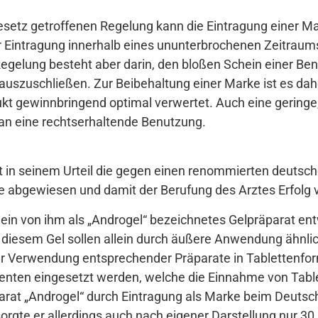
esetz getroffenen Regelung kann die Eintragung einer M
Eintragung innerhalb eines ununterbrochenen Zeitraums 
Regelung besteht aber darin, den bloßen Schein einer B
szuschließen. Zur Beibehaltung einer Marke ist es daher
t gewinnbringend optimal verwertet. Auch eine geringe
an eine rechtserhaltende Benutzung.
in seinem Urteil die gegen einen renommierten deutsch
e abgewiesen und damit der Berufung des Arztes Erfolg v
n ein von ihm als „Androgel“ bezeichnetes Gelpräparat en
 diesem Gel sollen allein durch äußere Anwendung ähnli
er Verwendung entsprechender Präparate in Tablettenfor
enten eingesetzt werden, welche die Einnahme von Table
äparat „Androgel“ durch Eintragung als Marke beim Deut
orgte er allerdings auch nach eigener Darstellung nur 3