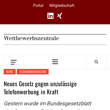
Skip
Portal
Mitgliedschaft
to
content
Primary
Menu
NEWS
TELEKOMMUNIKATION
Neues Gesetz gegen unzulässige
Telefonwerbung in Kraft
Gestern wurde im Bundesgesetzblatt