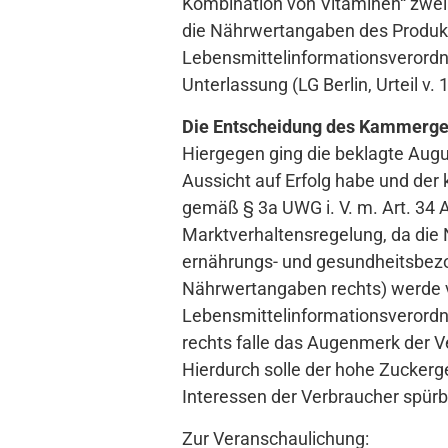
Kombination von Vitaminen“ zwei T
die Nährwertangaben des Produkts
Lebensmittelinformationsverordnu
Unterlassung (LG Berlin, Urteil v.
Die Entscheidung des Kammerge
Hiergegen ging die beklagte Augus
Aussicht auf Erfolg habe und de
gemäß § 3a UWG i. V. m. Art. 34 
Marktverhaltensregelung, da die 
ernährungs- und gesundheitsbezo
Nährwertangaben rechts) werde v
Lebensmittelinformationsverordn
rechts falle das Augenmerk der V
Hierdurch solle der hohe Zuckerge
Interessen der Verbraucher spürba
Zur Veranschaulichung: