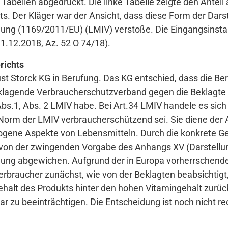
abellen abgedruckt. Die linke Tabelle zeigte den Anteil 
. Der Kläger war der Ansicht, dass diese Form der Darst
ng (1169/2011/EU) (LMIV) verstoße. Die Eingangsinstanz
 11.12.2018, Az. 52 O 74/18).
richts
t Storck KG in Berufung. Das KG entschied, dass die Ber
r klagende Verbraucherschutzverband gegen die Beklagte
Abs.1, Abs. 2 LMIV habe. Bei Art.34 LMIV handele es sic
Norm der LMIV verbraucherschützend sei. Sie diene der 
gene Aspekte von Lebensmitteln. Durch die konkrete Ge
on der zwingenden Vorgabe des Anhangs XV (Darstellun
ung abgewichen. Aufgrund der in Europa vorherrschende
erbraucher zunächst, wie von der Beklagten beabsichtigt
halt des Produkts hinter den hohen Vitamingehalt zurückt
r zu beeinträchtigen. Die Entscheidung ist noch nicht rec