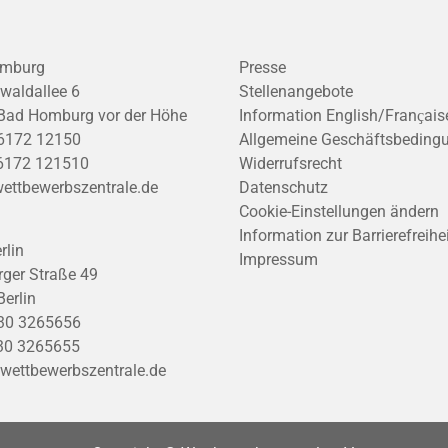
mburg
Presse
waldallee 6
Stellenangebote
Bad Homburg vor der Höhe
Information English/Franҫais
6172 12150
Allgemeine Geschäftsbeding
6172 121510
Widerrufsrecht
ettbewerbszentrale.de
Datenschutz
Cookie-Einstellungen ändern
Information zur Barrierefreihe
rlin
Impressum
ger Straße 49
erlin
30 3265656
30 3265655
wettbewerbszentrale.de