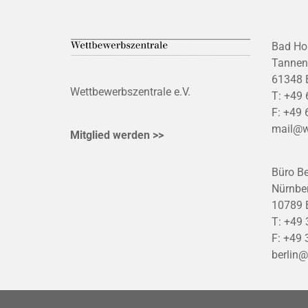
Bad Ho
Tannen
61348 
Wettbewerbszentrale e.V.
T:
+49 
F:
+49 
mail@w
Mitglied werden >>
Büro Be
Nürnber
10789 B
T:
+49 
F:
+49 
berlin@