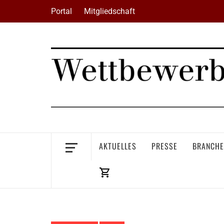
Skip
Portal
Mitgliedschaft
to
content
AKTUELLES
PRESSE
BRANCHE