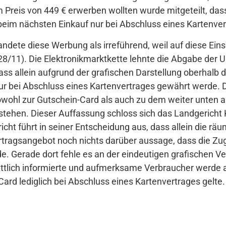
 Preis von 449 € erwerben wollten wurde mitgeteilt, dass
beim nächsten Einkauf nur bei Abschluss eines Kartenve
ndete diese Werbung als irreführend, weil auf diese Ei
28/11). Die Elektronikmarktkette lehnte die Abgabe der 
dass allein aufgrund der grafischen Darstellung oberhalb
nur bei Abschluss eines Kartenvertrages gewährt werde.
owohl zur Gutschein-Card als auch zu dem weiter unten 
tehen. Dieser Auffassung schloss sich das Landgericht K
icht führt in seiner Entscheidung aus, dass allein die r
agsangebot noch nichts darüber aussage, dass die Zug
. Gerade dort fehle es an der eindeutigen grafischen V
ttlich informierte und aufmerksame Verbraucher werde a
ard lediglich bei Abschluss eines Kartenvertrages gelte.