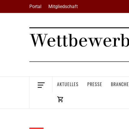
Skip
Portal
Mitgliedschaft
to
content
AKTUELLES
PRESSE
BRANCHE