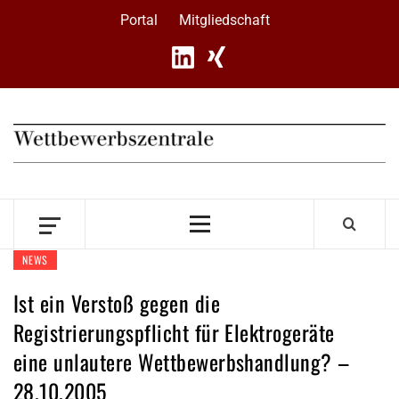
Skip
Portal
Mitgliedschaft
to
content
Primary
Menu
NEWS
Ist ein Verstoß gegen die
Registrierungspflicht für Elektrogeräte
eine unlautere Wettbewerbshandlung? –
28.10.2005