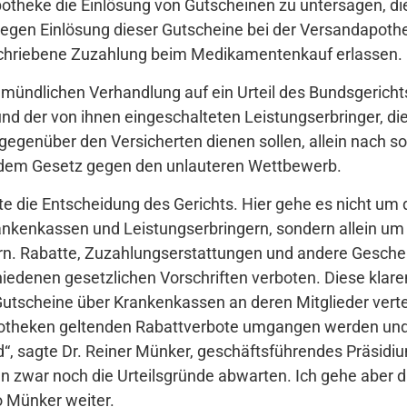
otheke die Einlösung von Gutscheinen zu untersagen, di
. Gegen Einlösung dieser Gutscheine bei der Versandapot
eschriebene Zuzahlung beim Medikamentenkauf erlassen.
 mündlichen Verhandlung auf ein Urteil des Bundsgeri
 der von ihnen eingeschalteten Leistungserbringer, die d
egenüber den Versicherten dienen sollen, allein nach soz
ch dem Gesetz gegen den unlauteren Wettbewerb.
te die Entscheidung des Gerichts. Hier gehe es nicht um d
nkenkassen und Leistungserbringern, sondern allein 
n. Rabatte, Zuzahlungserstattungen und andere Geschen
hiedenen gesetzlichen Vorschriften verboten. Diese kla
Gutscheine über Krankenkassen an deren Mitglieder vertei
e Apotheken geltenden Rabattverbote umgangen werden u
d“, sagte Dr. Reiner Münker, geschäftsführendes Präsidi
 zwar noch die Urteilsgründe abwarten. Ich gehe aber da
o Münker weiter.