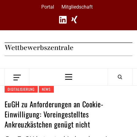
Skip
Portal
Mitgliedschaft
to
content
Primary
Menu
DIGITALISIERUNG
NEWS
EuGH zu Anforderungen an Cookie-
Einwilligung: Voreingestelltes
Ankreuzkästchen genügt nicht