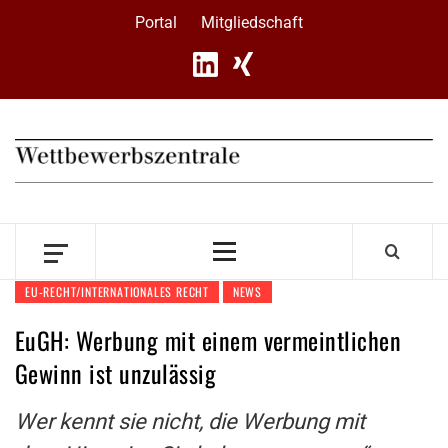
Skip
Portal
Mitgliedschaft
to
content
Primary
Menu
EU-RECHT/INTERNATIONALES RECHT
NEWS
EuGH: Werbung mit einem vermeintlichen
Gewinn ist unzulässig
Wer kennt sie nicht, die Werbung mit