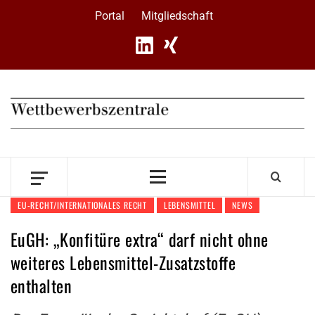
Skip
Portal
Mitgliedschaft
to
content
Primary
Menu
EU-RECHT/INTERNATIONALES RECHT
LEBENSMITTEL
NEWS
EuGH: „Konfitüre extra“ darf nicht ohne
weiteres Lebensmittel-Zusatzstoffe
enthalten