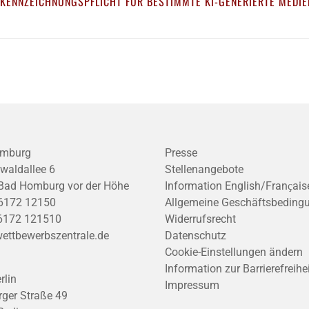
 KENNZEICHNUNGSPFLICHT FÜR BESTIMMTE KI-GENERIERTE MEDIE
mburg
Presse
waldallee 6
Stellenangebote
Bad Homburg vor der Höhe
Information English/Franҫais
6172 12150
Allgemeine Geschäftsbeding
6172 121510
Widerrufsrecht
ettbewerbszentrale.de
Datenschutz
Cookie-Einstellungen ändern
Information zur Barrierefreihe
rlin
Impressum
ger Straße 49