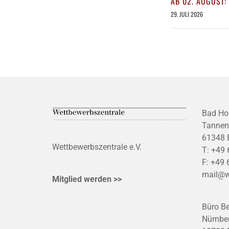
AB 02. AUGUST:
29. JULI 2026
Bad Ho
Tannen
61348 
Wettbewerbszentrale e.V.
T:
+49 
F:
+49 
mail@w
Mitglied werden >>
Büro Be
Nürnber