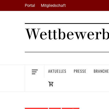
Skip
Portal
Mitgliedschaft
to
content
AKTUELLES
PRESSE
BRANCHE