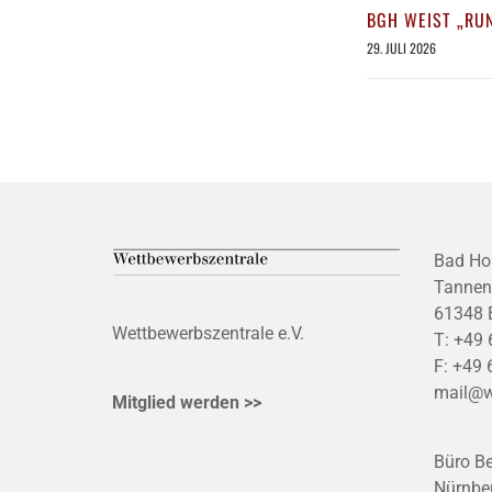
BGH WEIST „RU
29. JULI 2026
Bad Ho
Tannen
61348 
Wettbewerbszentrale e.V.
T:
+49 
F:
+49 
mail@w
Mitglied werden >>
Büro Be
Nürnber