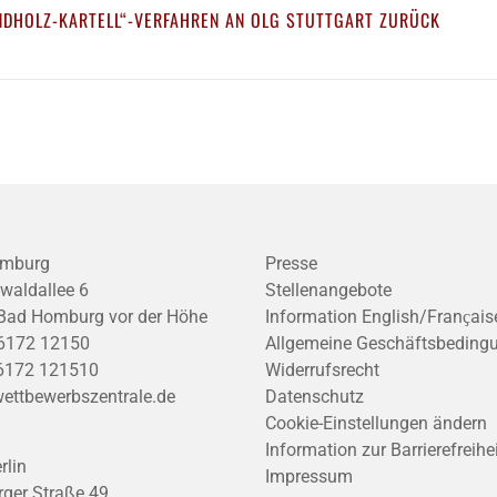
NDHOLZ-KARTELL“-VERFAHREN AN OLG STUTTGART ZURÜCK
mburg
Presse
waldallee 6
Stellenangebote
Bad Homburg vor der Höhe
Information English/Franҫais
6172 12150
Allgemeine Geschäftsbeding
6172 121510
Widerrufsrecht
ettbewerbszentrale.de
Datenschutz
Cookie-Einstellungen ändern
Information zur Barrierefreihe
rlin
Impressum
ger Straße 49