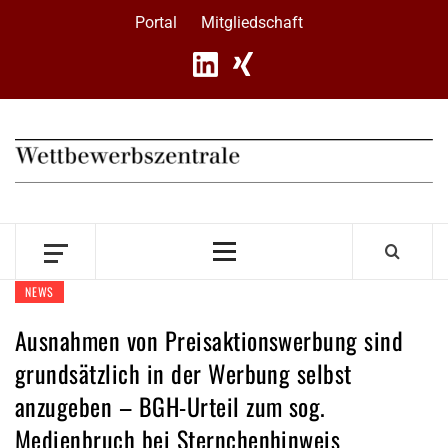
Skip
Portal
Mitgliedschaft
to
content
Primary
Menu
NEWS
Ausnahmen von Preisaktionswerbung sind
grundsätzlich in der Werbung selbst
anzugeben – BGH-Urteil zum sog.
Medienbruch bei Sternchenhinweis